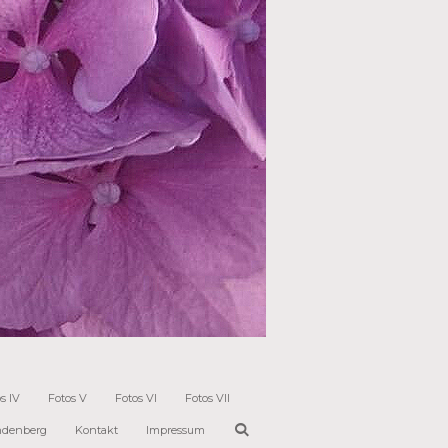
s IV
Fotos V
Fotos VI
Fotos VII
ndenberg
Kontakt
Impressum