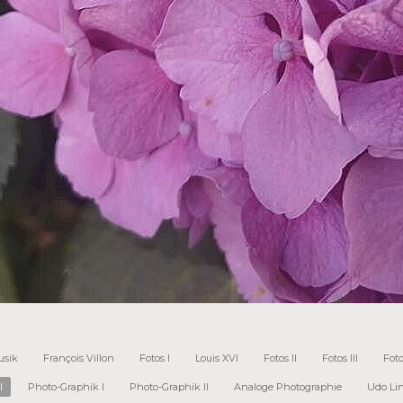
usik
François Villon
Fotos I
Louis XVI
Fotos II
Fotos III
Foto
I
Photo-Graphik I
Photo-Graphik II
Analoge Photographie
Udo Li