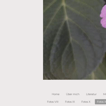
Home
Über mich
Literatur
M
Fotos VIII
Fotos IX
Fotos X
Fotos X